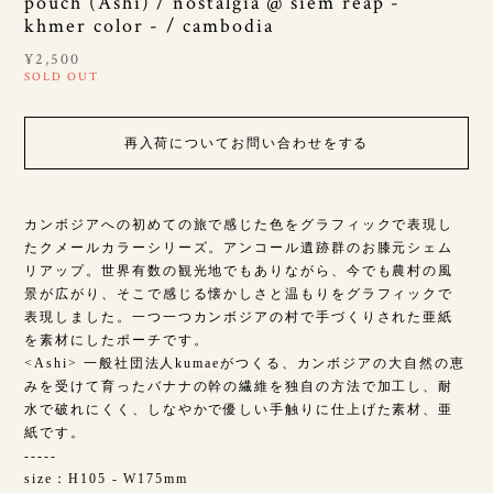
pouch (Ashi) / nostalgia @ siem reap -
khmer color - / cambodia
¥2,500
SOLD OUT
再入荷についてお問い合わせをする
カンボジアへの初めての旅で感じた色をグラフィックで表現し
たクメールカラーシリーズ。アンコール遺跡群のお膝元シェム
リアップ。世界有数の観光地でもありながら、今でも農村の風
景が広がり、そこで感じる懐かしさと温もりをグラフィックで
表現しました。一つ一つカンボジアの村で手づくりされた亜紙
を素材にしたポーチです。
<Ashi> 一般社団法人kumaeがつくる、カンボジアの大自然の恵
みを受けて育ったバナナの幹の繊維を独自の方法で加工し、耐
水で破れにくく、しなやかで優しい手触りに仕上げた素材、亜
紙です。
-----
size：H105 - W175mm